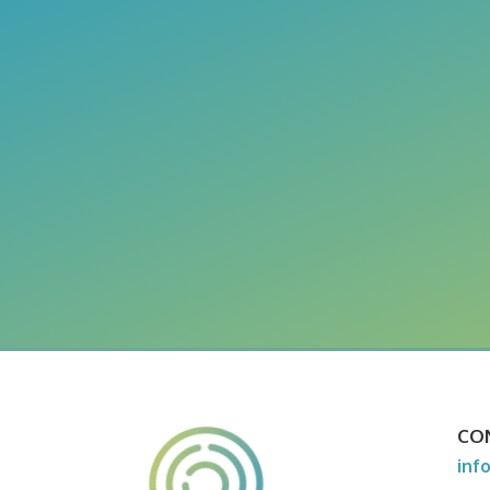
CO
inf