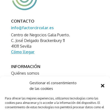
CONTACTO
info@factorcircular.es
Centro de Negocios Galia Puerto.
C. José Delgado Brackenbury 11
41011 Sevilla
Cómo llegar
INFORMACIÓN
Quiénes somos
Qué hacemos
Gestionar el consentimiento
Proyectos
de las cookies
Trabaja con nosotros
Para ofrecer las mejores experiencias, utilizamos tecnologías como las
Cultura y arte
cookies para almacenar y/o acceder a la información del dispositivo. El
consentimiento de estas tecnologías nos permitirá procesar datos como el